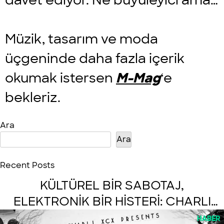
davet ediyor. Ne büyüleyici ama…
Müzik, tasarım ve moda
üçgeninde daha fazla içerik
okumak istersen
M-Mag
‘e
bekleriz.
Ara
Ara
Recent Posts
KÜLTÜREL BİR SABOTAJ,
ELEKTRONİK BİR HİSTERİ: CHARLI
XCX – MUSIC, FASHION, FILM
HABER