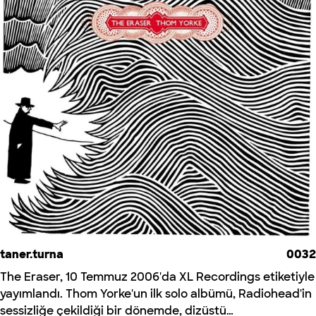
taner.turna
0032
The Eraser, 10 Temmuz 2006'da XL Recordings etiketiyle
yayımlandı. Thom Yorke'un ilk solo albümü, Radiohead'in
sessizliğe çekildiği bir dönemde, dizüstü…