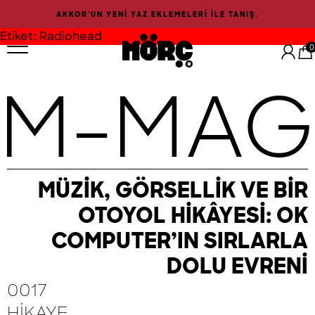
İçeriğe
AKKOR'UN YENİ YAZ EKLEMELERİ İLE TANIŞ.
geç
Etiket:
Radiohead
0
M-MAG
MÜZİK, GÖRSELLİK VE BİR
OTOYOL HİKÂYESİ: OK
COMPUTER’IN SIRLARLA
DOLU EVRENİ
0017
HIKAYE