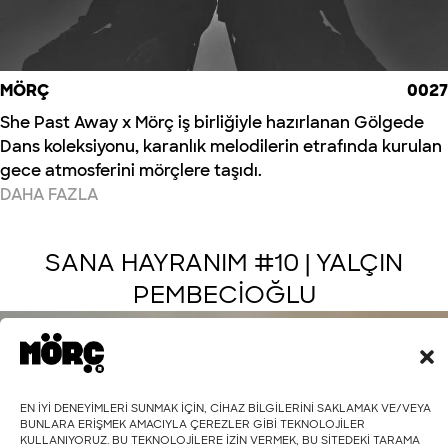
MÖRÇ
0027
She Past Away x Mörç iş birliğiyle hazırlanan Gölgede
Dans koleksiyonu, karanlık melodilerin etrafında kurulan
gece atmosferini mörçlere taşıdı.
DAHA FAZLA
SANA HAYRANIM #10 | YALÇIN
PEMBECİOĞLU
SÖYLEŞI
EN IYI DENEYIMLERI SUNMAK IÇIN, CIHAZ BILGILERINI SAKLAMAK VE/VEYA
BUNLARA ERIŞMEK AMACIYLA ÇEREZLER GIBI TEKNOLOJILER
KULLANIYORUZ. BU TEKNOLOJILERE IZIN VERMEK, BU SITEDEKI TARAMA